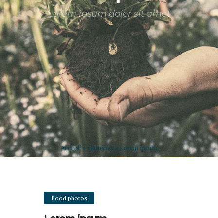
Lorem ipsum dolor sit amet
Accueil
»
Galleries
»
Lorem ipsum
Food photos