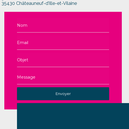
35430 Châteauneuf-d’Ille-et-Vilaine